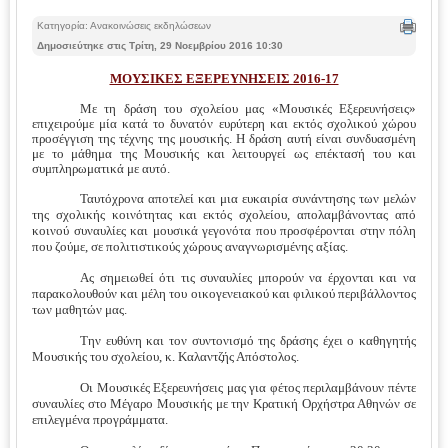
Κατηγορία: Ανακοινώσεις εκδηλώσεων
Δημοσιεύτηκε στις Τρίτη, 29 Νοεμβρίου 2016 10:30
ΜΟΥΣΙΚΕΣ ΕΞΕΡΕΥΝΗΣΕΙΣ 2016-17
Με τη δράση του σχολείου μας «Μουσικές Εξερευνήσεις»
επιχειρούμε μία κατά το δυνατόν ευρύτερη και εκτός σχολικού χώρου
προσέγγιση της τέχνης της μουσικής. Η δράση αυτή είναι συνδυασμένη
με το μάθημα της Μουσικής και λειτουργεί ως επέκτασή του και
συμπληρωματικά με αυτό.
Ταυτόχρονα αποτελεί και μια ευκαιρία συνάντησης των μελών
της σχολικής κοινότητας και εκτός σχολείου, απολαμβάνοντας από
κοινού συναυλίες και μουσικά γεγονότα που προσφέρονται στην πόλη
που ζούμε, σε πολιτιστικούς χώρους αναγνωρισμένης αξίας.
Ας σημειωθεί ότι τις συναυλίες μπορούν να έρχονται και να
παρακολουθούν και μέλη του οικογενειακού και φιλικού περιβάλλοντος
των μαθητών μας.
Την ευθύνη και τον συντονισμό της δράσης έχει ο καθηγητής
Μουσικής του σχολείου, κ. Καλαντζής Απόστολος.
Οι Μουσικές Εξερευνήσεις μας για φέτος περιλαμβάνουν πέντε
συναυλίες στο Μέγαρο Μουσικής με την Κρατική Ορχήστρα Αθηνών σε
επιλεγμένα προγράμματα.