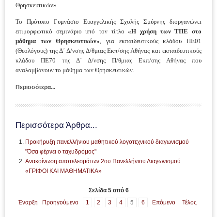
Θρησκευτικών»
Το Πρότυπο Γυμνάσιο Ευαγγελικής Σχολής Σμύρνης διοργανώνει
επιμορφωτικό σεμινάριο υπό τον τίτλο
«Η χρήση των ΤΠΕ στο
μάθημα των Θρησκευτικών»
, για εκπαιδευτικούς κλάδου ΠΕ01
(Θεολόγους) της Δ΄ Δ/νσης Δ/θμιας Εκπ/σης Αθήνας και εκπαιδευτικούς
κλάδου ΠΕ70 της Δ΄ Δ/νσης Π/θμιας Εκπ/σης Αθήνας που
αναλαμβάνουν το μάθημα των Θρησκευτικών.
Περισσότερα...
Περισσότερα Άρθρα...
Προκήρυξη πανελλήνιου μαθητικού λογοτεχνικού διαγωνισμού
"Όσα φέρνει ο ταχυδρόμος"
Ανακοίνωση αποτελεσμάτων 2ου Πανελλήνιου Διαγωνισμού
«ΓΡΙΦΟΙ ΚΑΙ ΜΑΘΗΜΑΤΙΚΑ»
Σελίδα 5 από 6
Έναρξη
Προηγούμενο
1
2
3
4
5
6
Επόμενο
Τέλος