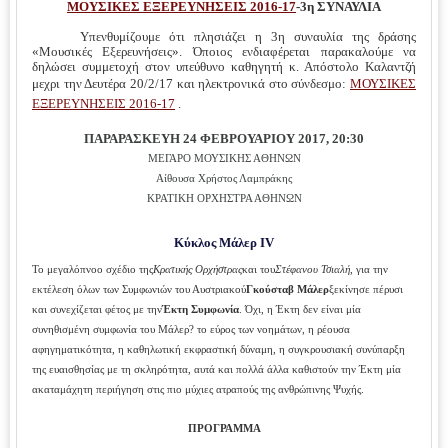
ΜΟΥΣΙΚΕΣ ΕΞΕΡΕΥΝΗΣΕΙΣ 2016-17
-3
η
ΣΥΝΑΥΛΙΑ
Υπενθυμίζουμε ότι πλησιάζει η 3η συναυλία της δράσης
«Μουσικές Εξερευνήσεις». Όποιος ενδιαφέρεται παρακαλούμε να
δηλώσει συμμετοχή στον υπεύθυνο καθηγητή κ. Απόστολο Καλαντζή
μεχρι την Δευτέρα 20/2/17
και
ηλεκτρονικά στο σύνδεσμο:
ΜΟΥΣΙΚΕΣ
ΕΞΕΡΕΥΝΗΣΕΙΣ 2016-17
.
ΠΑΡΑΡΑΣΚΕΥΗ 24 ΦΕΒΡΟΥΑΡΙΟΥ 2017, 20:30
ΜΕΓΑΡΟ ΜΟΥΣΙΚΗΣ ΑΘΗΝΩΝ
Αίθουσα Χρήστος Λαμπράκης
ΚΡΑΤΙΚΗ ΟΡΧΗΣΤΡΑ ΑΘΗΝΩΝ
Κύκλος Μάλερ IV
Το μεγαλόπνοο σχέδιο της
Κρατικής Ορχήστρας
και του
Στέφανου Τσιαλή
, για την
εκτέλεση όλων των Συμφωνιών του Αυστριακού
Γκούσταβ Μάλερ
ξεκίνησε πέρυσι
και συνεχίζεται φέτος με την
Έκτη Συμφωνία
. Όχι, η Έκτη δεν είναι μία
συνηθισμένη συμφωνία του Μάλερ? το εύρος των νοημάτων, η ρέουσα
αφηγηματικότητα, η καθηλωτική εκφραστική δύναμη, η συγκρουσιακή συνύπαρξη
της ευαισθησίας με τη σκληρότητα, αυτά και πολλά άλλα καθιστούν την Έκτη μία
ακαταμάχητη περιήγηση στις πιο μύχιες ατραπούς της ανθρώπινης Ψυχής.
ΠΡΟΓΡΑΜΜΑ