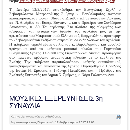
Θέμα
:
Επίσκεψη του Μητροπολίτη Σμύρνης στην Ευαγγελική Σχολή
Τη Δευτέρα 13/3/2017, επισκέφθηκε την Ευαγγελική Σχολή ο
Σεβασμιώτατος Μητροπολίτης Σμύρνης κ. Βαρθολομαίος, κατόπιν
προσκλήσεως που του απηύθυναν οι Διευθυντές Γυμνασίου και Λυκείου,
κκ. Ν. Λινάρδος και Ευστρ. Βογιάννης, και ο Πρόεδρος του Συνδέσμου
Αποφοίτων, κ. Αθ. Τσιμπερδώνης. Στο πλαίσιο της σύσφιγξης των
ιστορικών και πνευματικών δεσμών του σχολείου μας με την
πρωτεύουσα του Μικρασιατικού Ελληνισμού, διοργανώθηκε προς τιμήν
του Σεβασμιωτάτου εκδήλωση στην αίθουσα εκδηλώσεων του σχολείου.
Η εκδήλωση περιελάμβανε ομιλία του κ. Βαρθολομαίου και μουσικό
πρόγραμμα από το μαθητικό μουσικό σύνολο του Γυμνασίου
Ευαγγελικής Σχολής. Οι Διευθυντές Γυμνασίου και Λυκείου προσέφεραν
στο τιμώμενο πρόσωπο αναμνηστική πλακέτα με το έμβλημα της
Σχολής. Την εκδήλωση παρακολούθησαν μαθητές, εκπαιδευτικοί,
γονείς/κηδεμόνες και απόφοιτοι της Σχολής. Παρευρέθηκε ο Πρόεδρος
της Εστίας Ν. Σμύρνης, κ. Γιάννης Παπαδάτος, και η Πρόεδρος της
Σχολικής Επιτροπής του Δήμου Ν. Σμύρνης, κ. Νόρα Γαλανοπούλου.
ΜΟΥΣΙΚΕΣ ΕΞΕΡΕΥΝΗΣΕΙΣ 3η
ΣΥΝΑΥΛΙΑ
Κατηγορία: Ανακοινώσεις εκδηλώσεων
Δημοσιεύτηκε στις Παρασκευή, 17 Φεβρουαρίου 2017 22:00