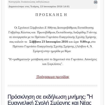
Κατηγορία: Ανακοινώσεις εκδηλώσεων
Δημοσιεύτηκε στις Τετάρτη, 13 Ιανουαρίου 2016 14:01
Π Ρ Ο Σ Κ Λ Η Σ Η
Οι Σχολικοί Σύμβουλοι Δ' Αθήνας Δευτεροβάθμιας Εκπαίδευσης
Γαβρίλης Κώστας και Πρωτοβάθμιας Εκπαίδευσης Λαζαρίδης Γιάννης
σε συνεργασία με το Πρότυπο Γυμνάσιο Ευαγγελικής Σχολής Σμύρνης
σας καλούν το
Σάββατο 23 Ιανουαρίου 2016
και ώρα
9.00π.μ
.,στο
Πρότυπο Γυμνάσιο Ευαγγελικής Σχολής Σμύρνης
, (Λέσβου 4, Ν.
Σμύρνη) στην ημερίδα με θέμα:
"Η «μαθηματική» μετάβαση από το Δημοτικό στο Γυμνάσιο. Ασυνέχεις
και Συγκλίσεις".
Πρόγραμμα ημερίδας
Πρόσκληση σε εκδήλωση μνήμης: "Η
Ευαγγελική Σχολή Σμύρνης και Νέας