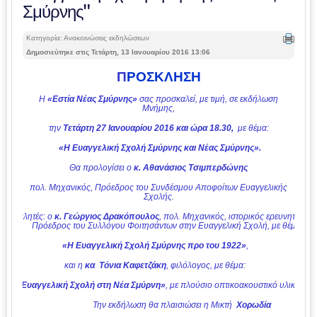
Σμύρνης"
Κατηγορία: Ανακοινώσεις εκδηλώσεων
Δημοσιεύτηκε στις Τετάρτη, 13 Ιανουαρίου 2016 13:06
Π
ΡΟΣΚΛΗΣΗ
Η
«Εστία Νέας Σμύρνης»
σας προσκαλεί, με τιμή, σε εκδήλωση
Μνήμης,
την
Τετάρτη 27 Ιανουαρίου 2016 και ώρα 18.30,
με θέμα:
«Η Ευαγγελική Σχολή Σμύρνης και Νέας Σμύρνης».
Θα προλογίσει ο
κ. Αθανάσιος Τσιμπερδώνης
πολ. Μηχανικός, Πρόεδρος του Συνδέσμου Αποφοίτων Ευαγγελικής
Σχολής.
Ομιλητές: ο
κ. Γεώργιος Δρακόπουλος
, πολ. Μηχανικός, ιστορικός ερευνητής,
Πρόεδρος του Συλλόγου Φοιτησάντων στην Ευαγγελική Σχολή, με θέμα :
«Η Ευαγγελική Σχολή Σμύρνης προ του 1922»
,
και η
κα Τόνια Καφετζάκη
, φιλόλογος, με θέμα:
«Η Ευαγγελική Σχολή στη Νέα Σμύρνη»
, με πλούσιο οπτικοακουστικό υλικό.
Την εκδήλωση θα πλαισιώσει η Μικτή
Χορωδία