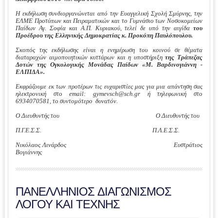
Η εκδήλωση συνδιοργανώνεται από την Ευαγγελική Σχολή Σμύρνης, την
ΕΛΜΕ Προτύπων και Πειραματικών και το Γυμνάσιο των Νοσοκομείων
Παίδων Αγ. Σοφία και Α.Π. Κυριακού, τελεί δε υπό την αιγίδα
του
Προέδρου της Ελληνικής Δημοκρατίας κ. Προκόπη Παυλόπουλου.
Σκοπός της εκδήλωσης είναι η ενημέρωση του κοινού σε θέματα
διαταραχών αιμοποιητικών κυττάρων και η υποστήριξη
της Τράπεζας
Δοτών της Ογκολογικής Μονάδας Παίδων «Μ. Βαρδινογιάννη -
ΕΛΠΙΔΑ».
Εκφράζουμε εκ των προτέρων τις ευχαριστίες μας για μια απάντηση σας
ηλεκτρονική στο
email
:
gymevsch
@
sch
.
gr
ή τηλεφωνική στο
6934070581, το συντομότερο δυνατόν.
Ο Διευθυντής του Ο Διευθυντής του
Π.Γ.Ε.Σ.Σ. Π.Λ.Ε.Σ.Σ.
Νικόλαος Λινάρδος
Ευστράτιος
Βογιάννης
ΠΑΝΕΛΛΗΝΙΟΣ ΔΙΑΓΩΝΙΣΜΟΣ
ΛΟΓΟΥ ΚΑΙ ΤΕΧΝΗΣ