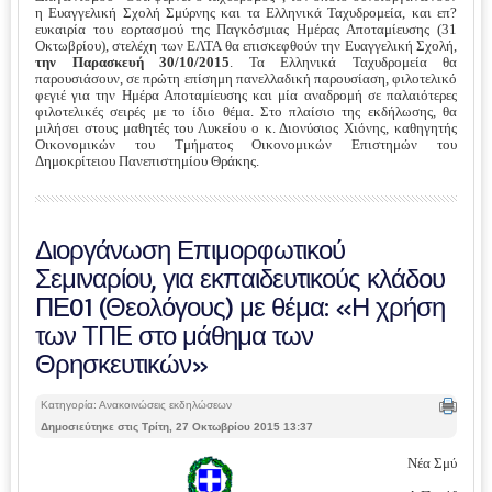
η Ευαγγελική Σχολή Σμύρνης και τα Ελληνικά Ταχυδρομεία, και επ?
ευκαιρία του εορτασμού της Παγκόσμιας Ημέρας Αποταμίευσης (31
Οκτωβρίου), στελέχη των ΕΛΤΑ θα επισκεφθούν την Ευαγγελική Σχολή,
την Παρασκευή 30/10/2015
. Τα Ελληνικά Ταχυδρομεία θα
παρουσιάσουν, σε πρώτη επίσημη πανελλαδική παρουσίαση, φιλοτελικό
φεγιέ για την Ημέρα Αποταμίευσης και μία αναδρομή σε παλαιότερες
φιλοτελικές σειρές με το ίδιο θέμα. Στο πλαίσιο της εκδήλωσης, θα
μιλήσει στους μαθητές του Λυκείου ο κ. Διονύσιος Χιόνης, καθηγητής
Οικονομικών του Τμήματος Οικονομικών Επιστημών του
Δημοκρίτειου Πανεπιστημίου Θράκης.
Διοργάνωση Επιμορφωτικού
Σεμιναρίου, για εκπαιδευτικούς κλάδου
ΠΕ01 (Θεολόγους) με θέμα: «Η χρήση
των ΤΠΕ στο μάθημα των
Θρησκευτικών»
Κατηγορία: Ανακοινώσεις εκδηλώσεων
Δημοσιεύτηκε στις Τρίτη, 27 Οκτωβρίου 2015 13:37
Νέα Σμύρνη, 