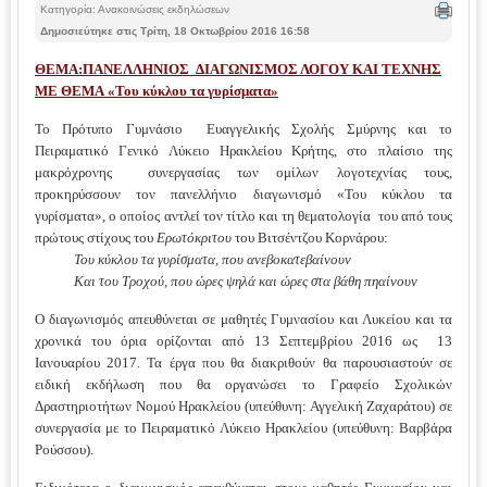
Κατηγορία: Ανακοινώσεις εκδηλώσεων
Δημοσιεύτηκε στις Τρίτη, 18 Οκτωβρίου 2016 16:58
ΘΕΜΑ:ΠΑΝΕΛΛΗΝΙΟΣ ΔΙΑΓΩΝΙΣΜΟΣ ΛΟΓΟΥ ΚΑΙ ΤΕΧΝΗΣ
ΜΕ ΘΕΜΑ
«Του κύκλου τα γυρίσματα»
Το Πρότυπο Γυμνάσιο Ευαγγελικής Σχολής Σμύρνης και το
Πειραματικό Γενικό Λύκειο Ηρακλείου Κρήτης, στο πλαίσιο της
μακρόχρονης συνεργασίας των ομίλων λογοτεχνίας τους,
προκηρύσσουν τον πανελλήνιο διαγωνισμό «Του κύκλου τα
γυρίσματα», ο οποίος αντλεί τον τίτλο και τη θεματολογία του από τους
πρώτους στίχους του
Ερωτόκριτου
του Βιτσέντζου Κορνάρου:
Του κύκλου τα γυρίσματα, που ανεβοκατεβαίνουν
Και του Τροχού, που ώρες ψηλά και ώρες στα βάθη πηαίνουν
Ο διαγωνισμός απευθύνεται σε μαθητές Γυμνασίου και Λυκείου και τα
χρονικά του όρια ορίζονται από 13 Σεπτεμβρίου 2016 ως 13
Ιανουαρίου 2017. Τα έργα που θα διακριθούν θα παρουσιαστούν σε
ειδική εκδήλωση που θα οργανώσει το Γραφείο Σχολικών
Δραστηριοτήτων Νομού Ηρακλείου (υπεύθυνη: Αγγελική Ζαχαράτου) σε
συνεργασία με το Πειραματικό Λύκειο Ηρακλείου (υπεύθυνη: Βαρβάρα
Ρούσσου).