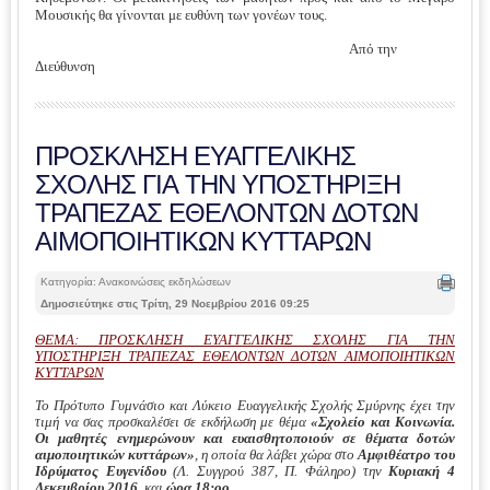
Μουσικής θα γίνονται με ευθύνη των γονέων τους.
Από την
Διεύθυνση
ΠΡΟΣΚΛΗΣΗ ΕΥΑΓΓΕΛΙΚΗΣ
ΣΧΟΛΗΣ ΓΙΑ ΤΗΝ ΥΠΟΣΤΗΡΙΞΗ
ΤΡΑΠΕΖΑΣ ΕΘΕΛΟΝΤΩΝ ΔΟΤΩΝ
ΑΙΜΟΠΟΙΗΤΙΚΩΝ ΚΥΤΤΑΡΩΝ
Κατηγορία: Ανακοινώσεις εκδηλώσεων
Δημοσιεύτηκε στις Τρίτη, 29 Νοεμβρίου 2016 09:25
ΘΕΜΑ: ΠΡΟΣΚΛΗΣΗ ΕΥΑΓΓΕΛΙΚΗΣ ΣΧΟΛΗΣ ΓΙΑ ΤΗΝ
ΥΠΟΣΤΗΡΙΞΗ ΤΡΑΠΕΖΑΣ ΕΘΕΛΟΝΤΩΝ ΔΟΤΩΝ ΑΙΜΟΠΟΙΗΤΙΚΩΝ
ΚΥΤΤΑΡΩΝ
Το Πρότυπο Γυμνάσιο και Λύκειο Ευαγγελικής Σχολής Σμύρνης έχει την
τιμή να σας προσκαλέσει σε εκδήλωση με θέμα
«Σχολείο και Κοινωνία.
Οι μαθητές ενημερώνουν και ευαισθητοποιούν σε θέματα δοτών
αιμοποιητικών κυττάρων»
, η οποία θα λάβει χώρα στο
Αμφιθέατρο του
Ιδρύματος Ευγενίδου
(Λ. Συγγρού 387, Π. Φάληρο) την
Κυριακή 4
Δεκεμβρίου 2016
και
ώρα
18:οο.