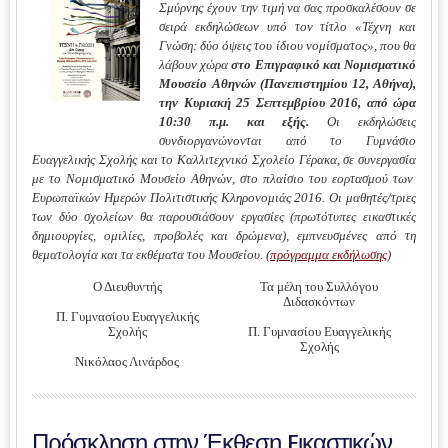
Σμύρνης έχουν την τιμή να σας προσκαλέσουν σε
σειρά εκδηλώσεων υπό τον τίτλο «Τέχνη και
Γνώση: δύο όψεις του ίδιου νομίσματος», που θα
λάβουν χώρα
στο Επιγραφικό και Νομισματικό
Μουσείο Αθηνών (Πανεπιστημίου 12, Αθήνα),
την Κυριακή 25 Σεπτεμβρίου 2016, από ώρα
10:30 π.μ. και εξής.
Οι εκδηλώσεις
συνδιοργανώνονται από το Γυμνάσιο
Ευαγγελικής Σχολής και το Καλλιτεχνικό Σχολείο Γέρακα, σε συνεργασία
με το Νομισματικό Μουσείο Αθηνών, στο πλαίσιο του εορτασμού των
Ευρωπαϊκών Ημερών Πολιτιστικής Κληρονομιάς 2016. Οι μαθητές/τριες
των δύο σχολείων θα παρουσιάσουν εργασίες (πρωτότυπες εικαστικές
δημιουργίες, ομιλίες, προβολές και δρώμενα), εμπνευσμένες από τη
θεματολογία και τα εκθέματα του Μουσείου. (
πρόγραμμα εκδήλωσης
)
Ο Διευθυντής
Τα μέλη του Συλλόγου
Διδασκόντων
Π. Γυμνασίου Ευαγγελικής
Σχολής
Π. Γυμνασίου Ευαγγελικής
Σχολής
Νικόλαος Λινάρδος
Πρόσκληση στην Έκθεση Eικαστικών