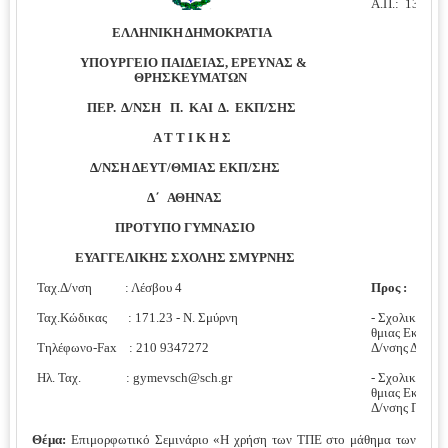
Α.Π.: 1377
EΛΛΗΝΙΚΗ ΔΗΜΟΚΡΑΤΙΑ
ΥΠΟΥΡΓΕΙΟ ΠΑΙΔΕΙΑΣ, ΕΡΕΥΝΑΣ &
ΘΡΗΣΚΕΥΜΑΤΩΝ
ΠΕΡ. Δ/ΝΣΗ Π. ΚΑΙ Δ. ΕΚΠ/ΣΗΣ
Α Τ Τ Ι Κ Η Σ
Δ/ΝΣΗ ΔΕΥΤ/ΘΜΙΑΣ ΕΚΠ/ΣΗΣ
Δ΄ ΑΘΗΝΑΣ
ΠΡΟΤΥΠΟ ΓΥΜΝΑΣΙΟ
ΕΥΑΓΓΕΛΙΚΗΣ ΣΧΟΛΗΣ ΣΜΥΡΝΗΣ
Ταχ.Δ/νση : Λέσβου 4
Προς :
Ταχ.Κώδικας : 171.23 - Ν. Σμύρνη
- Σχολικές Μο
θμιας Εκπ/σης
Τηλέφωνο-
Fax
: 210 9347272
Δ/νσης Δ/θμια
Ηλ. Ταχ. :
gymevsch
@
sch
.
gr
- Σχολικές Μο
θμιας Εκπ/σης
Δ/νσης Π/θμια
Θέμα:
Επιμορφωτικό Σεμινάριο «Η χρήση των ΤΠΕ στο μάθημα των