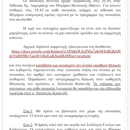
Οι συναυλίες δίνονται ημέρα Παρασκευή, στις 20.30, στην
Αίθουσα Χρ. Λαμπράκης του Μεγάρου Μουσικής Αθηνών. Για όποιον
επιθυμεί, στις 19.45΄,σε κάθε συναυλία, υπάρχει σε αίθουσα του
Μεγάρου εισαγωγική ομιλία, σχετικά με το πρόγραμμα της συναυλίας
που ακολουθεί.
Η τιμή του εισιτηρίου φροντίζουμε να είναι όσο το δυνατόν
χαμηλότερη, ώστε το κόστος να μην αποτελεί εμπόδιο για τη συμμετοχή
κάποιου.
Αρχικά, δ
ηλώστε συμμετοχή ηλεκτρονικά στη διεύθυνση:
https://docs.google.com/forms/d/e/1FAIpQLSc9Ylu7abQ4TeBGKtQ6
dzYnRF9BiyGqsW1jKdLpKXwbR4SPqg/viewform
και στη συνέχεια
κατεβάστε και εκτυπώστε την έντυπη υπεύθυνη δήλωση
του κηδεμόνα, σημειώνοντας στην τελευταία στήλη του πίνακα με τις
συναυλίες τον αριθμό των εισιτηρίων (μαθητών και ενηλίκων) που
επιθυμείτε.
Παραδώστε την υπογεγραμμένη δήλωση στον
καθηγητή
Μουσικής του σχολείου, κ. Απόστολο Καλαντζή.
Τα χρήματα των
εισιτηρίων για κάθε συναυλία ξεχωριστά θα παραδίδονται μία εβδομάδα
νωρίτερα στον κ. Απόστολο Καλαντζή.
Σημ.1
: Θα πρέπει να βρίσκεστε στο χώρο της συναυλίας
τουλάχιστον 15 λεπτά πριν από την αναγραφόμενη έναρξη.
Σημ.2
: Η δράση τελεί υπό την αιγίδα του Συλλόγου Γονέων και
Κηδεμόνων. Οι μετακινήσεις των μαθητών προς και από το Μέγαρο