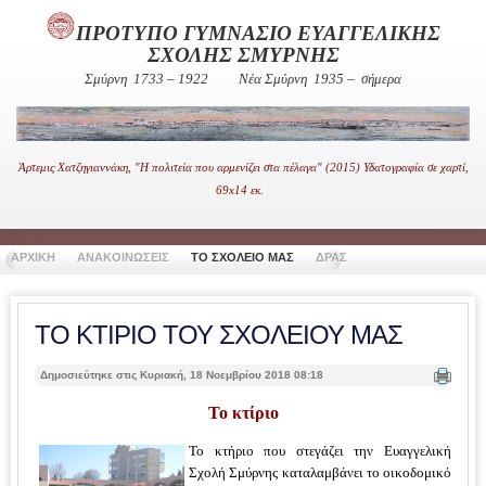
ΠΡΟΤΥΠΟ ΓΥΜΝΑΣΙΟ ΕΥΑΓΓΕΛΙΚΗΣ
ΣΧΟΛΗΣ ΣΜΥΡΝΗΣ
Σμύρνη 1733 – 1922
Νέα Σμύρνη 1935 – σήμερα
Άρτεμις Χατζηγιαννάκη, "Η πολιτεία που αρμενίζει στα πέλαγα" (2015) Υδατογραφία σε χαρτί,
69x14 εκ.
ΑΡΧΙΚΗ
ΑΝΑΚΟΙΝΩΣΕΙΣ
ΤΟ ΣΧΟΛΕΙΟ ΜΑΣ
ΔΡΑΣΤΗΡΙΟΤΗΤΕΣ
ΧΡΗΣΙ
ΤΟ ΚΤΙΡΙΟ ΤΟΥ ΣΧΟΛΕΙΟΥ ΜΑΣ
Δημοσιεύτηκε στις Κυριακή, 18 Νοεμβρίου 2018 08:18
Το κτίριο
Το κτήριο που στεγάζει την Ευαγγελική
Σχολή Σμύρνης καταλαμβάνει το οικοδομικό