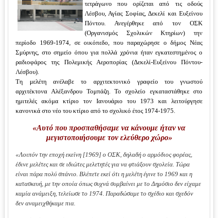
τετράγωνο που ορίζεται από τις οδούς
Λέσβου, Αγίας Σοφίας, Δεκελί και Ευξείνου
Πόντου. Ανεγέρθηκε από τον ΟΣΚ
(Οργανισμός Σχολικών Κτηρίων) την
περίοδο 1969-1974, σε οικόπεδο, που παραχώρησε ο δήμος Νέας
Σμύρνης, στο σημείο όπου για πολλά χρόνια ήταν εγκατεστημένος ο
ραδιοφάρος της Πολεμικής Αεροπορίας (Δεκελί-Ευξείνου Πόντου-
Λέσβου).
Τη μελέτη ανέλαβε το αρχιτεκτονικό γραφείο του γνωστού
αρχιτέκτονα Αλέξανδρου Τομπάζη. Το σχολείο εγκαταστάθηκε στο
ημιτελές ακόμα κτίριο τον Ιανουάριο του 1973 και λειτούργησε
κανονικά στο νέο του κτίριο από το σχολικό έτος 1974-1975.
«Αυτό που προσπαθήσαμε να κάνουμε ήταν να
μεγιστοποιήσουμε τον ελεύθερο χώρο»
«Λοιπόν την εποχή εκείνη [1969] ο ΟΣΚ, δηλαδή ο αρμόδιος φορέας,
έδινε μελέτες και σε ιδιώτες μελετητές για να φτιάξουν σχολεία. Τώρα
είναι πάρα πολύ σπάνιο. Βλέπετε εκεί ότι η μελέτη έγινε το 1969 και η
κατασκευή, με την οποία όπως συχνά συμβαίνει με το Δημόσιο δεν είχαμε
καμία ανάμειξη, τελείωσε το 1974. Παραδώσαμε το σχέδιο και σχεδόν
δεν αναμειχθήκαμε πια.