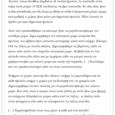
Λοιπόν, όπως συνήθως συμβαίνει σε πολλά σχολεία, το οικόπεδο είναι
πάρα πολύ μικρό. Ο ΟΣΚ παιδεύεται να βρει οικόπεδα. Κι εδώ πάλι ήταν
η ίδια κατάσταση, και θα έλεγα με βάση τα πόσα τετραγωνικά μέτρα είχαμε
ανά μαθητή, ο χώρος ήταν μόνο για δημοτικά σχολεία. Ήταν λοιπόν το
σχέδιο για τρία δημοτικά σχολεία.
Αυτό που προσπαθήσαμε να κάνουμε ήταν να μεγιστοποιήσουμε τον
ελεύθερο χώρο. Δημιουργήσαμε τον εσωτερικό χώρο ανάμεσα στα
σχολεία, που βέβαια ήταν απόλυτα ανεπαρκής, αλλά αυτό υπήρχε. Κάναμε
έτσι τις τάξεις με πολλές σκάλες. Δημιουργήσαμε τις βεράντες, ώστε να
έχουν πάλι αυτόν τον ελάχιστο εξωτερικό χώρο. Ανεβάζοντας το ένα
επίπεδο πάνω στο άλλο και με τη ράμπα ώστε να μπορεί κανείς να
χρησιμοποιήσει για αύλειο χώρο και αυτήν την ταράτσα. […] Κοιτάξαμε
και τον προσανατολισμό ώστε να είναι νοτιανατολικός.
Υπήρχαν οι χώροι υγιεινής στο ισόγειο, υπήρχε το γυμναστήριο και σε
κάθε σχολείο υπήρχε ο χώρος για τη διοίκησή του, τα γραφεία κλπ.
Δημιουργήσαμε λοιπόν πυλωτή, για να μεγιστοποιήσουμε τον αύλειο
χώρο. Και έτσι, όταν ο καιρός είναι πολύ ζεστός με πολύ ήλιο ή με βροχή,
να υπάρχουν στεγασμένοι χώροι κάτω από τις τάξεις.. οι σκάλες πάλι
είναι φτιαγμένες έτσι ώστε να εξυπηρετούν τις τάξεις ανά δύο.
[…] Χαρακτηριστικό είναι πως έχουν η κάθε μία ένα κλειστό